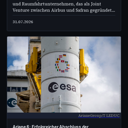
und Raumfahrtunternehmen, das als Joint
Venture zwischen Airbus und Safran gegründet
wurde. Es ist führend in der Entwicklung und
31.07.2026
Produktion von Trägerraketen wie der Ariane 6
und spielt eine zentrale Rolle in der
europäischen Raumfahrt.
ArianeGroup/T LEDUC
Ariane 6: Erfolgreicher Abschluss der