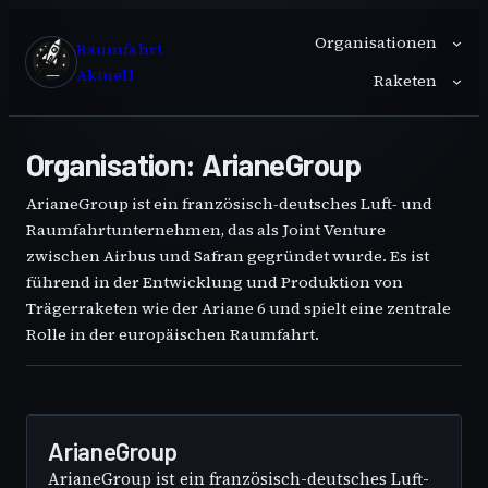
Zum
Organisationen
Inhalt
Raumfahrt
springen
Aktuell
Raketen
Organisation:
ArianeGroup
ArianeGroup ist ein französisch-deutsches Luft- und
Raumfahrtunternehmen, das als Joint Venture
zwischen Airbus und Safran gegründet wurde. Es ist
führend in der Entwicklung und Produktion von
Trägerraketen wie der Ariane 6 und spielt eine zentrale
Rolle in der europäischen Raumfahrt.
31
JULI
ArianeGroup
ArianeGroup ist ein französisch-deutsches Luft-