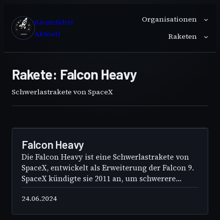
Zum
Organisationen
Inhalt
Raumfahrt
springen
Aktuell
Raketen
Rakete:
Falcon Heavy
Schwerlastrakete von SpaceX
24
JUNI
Falcon Heavy
Die Falcon Heavy ist eine Schwerlastrakete von
SpaceX, entwickelt als Erweiterung der Falcon 9.
SpaceX kündigte sie 2011 an, um schwerere
Nutzlasten ins All zu bringen. Die Rakete besteht
24.06.2024
aus drei Falcon-9-Erststufen: einer zentralen
Kernstufe und zwei seitlichen Boostern. Dies