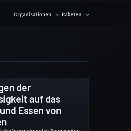
Organisationen
Raketen
gen der
igkeit auf das
und Essen von
en
d der Internationalen Raumstation