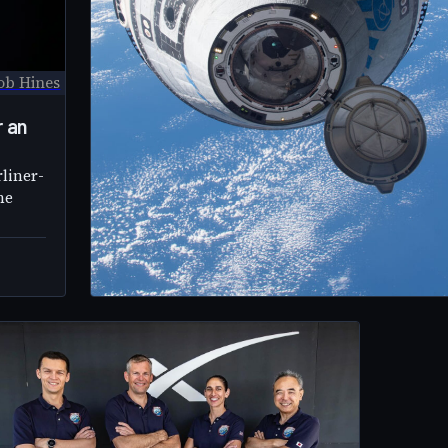
ob Hines
r an
liner-
he
Bob Hines/NASA