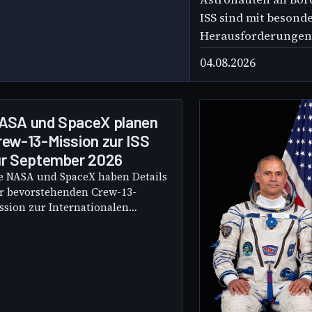
ISS sind mit besond
Herausforderungen 
04.08.2026
ASA und SpaceX planen
rew-13-Mission zur ISS
ür September 2026
e NASA und SpaceX haben Details
r bevorstehenden Crew-13-
ssion zur Internationalen
umstation (ISS) bekannt
geben. Der Start ist derzeit für
n 12.