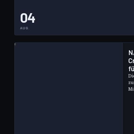
04
AUG.
N
C
f
Di
zu
Mi
Ra
ge
de