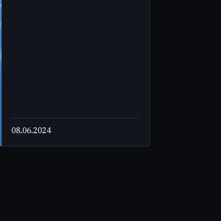
Meilenstein für den ersten
bemannten Testflug des neuen
Raumfahrzeugs.
08.06.2024