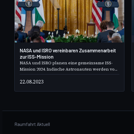
The White House
NASA und ISRO vereinbaren Zusammenarbeit
zur ISS-Mission
NASA und ISRO planen eine gemeinsame ISS-
Mission 2024. Indische Astronauten werden von
der NASA in Houston ausgebildet. Indien
22.08.2023
unterzeichnet die Artemis Accords. Dies
markiert eine wegweisende Zusammenarbeit in
der Raumfahrt.
Raumfahrt Aktuell