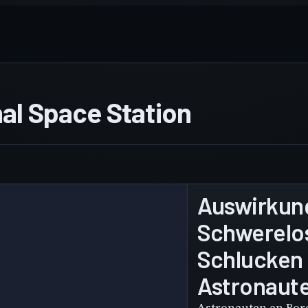
nal Space Station
Auswirkun
Schwerelos
Schlucken 
Astronaut
Astronauten an Bor