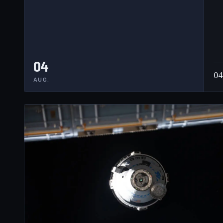
04
04
AUG.