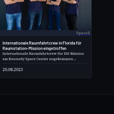
SpaceX
Internationale Raumfahrtcrew in Florida für
Raumstation-Mission eingetroffen
Internationale Raumfahrtcrew für ISS-Mission
am Kennedy Space Center angekommen.
Vorbereitungen für SpaceX-Start, breite
20.08.2023
internationale Zusammenarbeit betont.