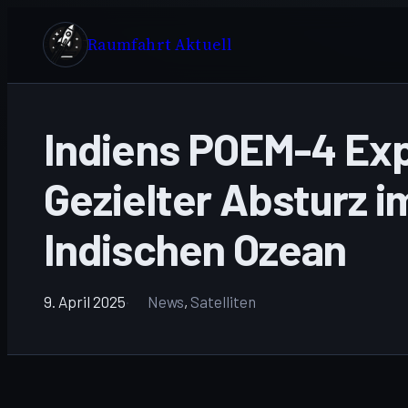
Zum
Inhalt
Raumfahrt Aktuell
springen
Indiens POEM-4 Ex
Gezielter Absturz i
Indischen Ozean
9. April 2025
News
, 
Satelliten