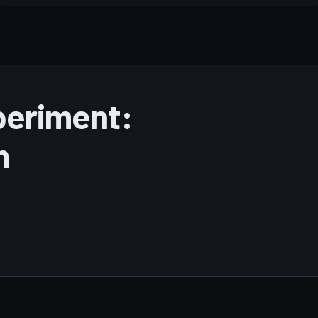
periment:
m